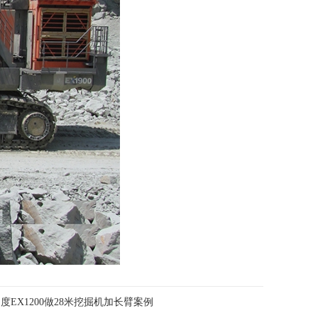
度EX1200做28米挖掘机加长臂案例