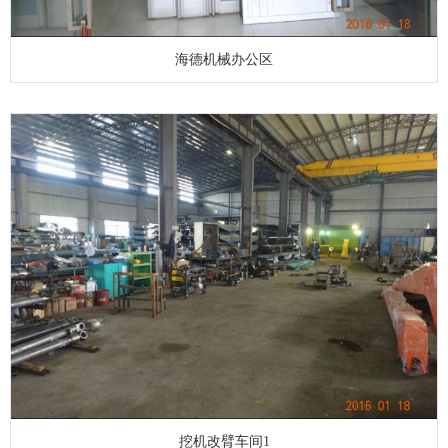
海德机械办公区
挖机改臂车间1