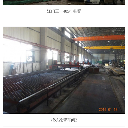
江门三一485打桩臂
挖机改臂车间2