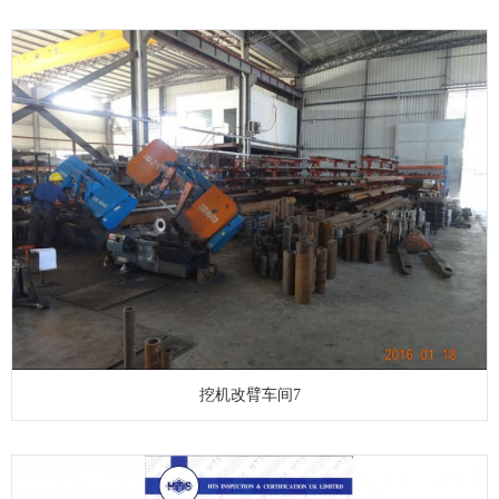
挖机改臂车间7